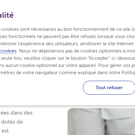
lité
re le psoriasis
Traiter le psoriasis
Vivre avec le p
es cookies sont nécessaires au bon fonctionnement de ce site (
okies fonctionnels ne peuvent pas être refusés lorsque vous choi
éliorer l'expérience des utilisateurs, améliorer le site Internet 
 cookies
. Nous ne déploierons pas de cookies optionnels à moin
ule fois, veuillez cliquer sur le bouton “Accepter” ci-dessous.
 le traitement du psoriasis
ns aucun cookie optionnel sur votre appareil. Pour gérer vos p
ramètres de votre navigateur comme expliqué dans notre Politi
 le traitement du psori
Tout refuser
uées dans des
 dotés de
 est