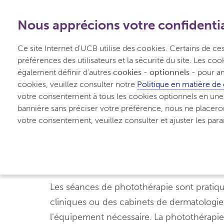
1-800-908-5555
-
Gratuit depuis le Canada
Nous apprécions votre confidentia
Accueil
Comprend
Ce site Internet d'UCB utilise des cookies. Certains de c
Psoriasis
préférences des utilisateurs et la sécurité du site. Les co
également définir d'autres 
cookies - optionnels -
 pour am
cookies, veuillez consulter notre 
Politique en matière de
votre consentement à tous les cookies optionnels en une se
UCBCares
Traiter le psoriasis
Photothérapie pour
bannière sans préciser votre préférence, nous ne placero
votre consentement, veuillez consulter et ajuster les pa
Photothérapie pour
Les séances de photothérapie sont pratiq
cliniques ou des cabinets de dermatologie
l’équipement nécessaire. La photothérapie