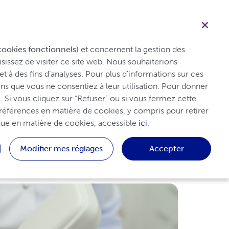
Français
Professionnel de santé
Recherche
soriasis
Conseils et ressources
Patient
cookies fonctionnels
) et concernent la gestion des 
sissez de visiter ce site web. Nous souhaiterions 
et à des fins d’analyses. Pour plus d'informations sur ces 
s que vous ne consentiez à leur utilisation. Pour donner 
 Si vous cliquez sur “Refuser” ou si vous fermez cette 
références en matière de cookies, y compris pour retirer 
que en matière de cookies, accessible 
ici
.
asis
Modifier mes réglages
Accepter