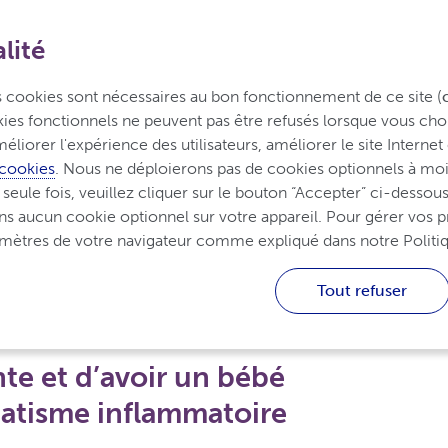
lité
Vivre avec le rhumatisme
agnostic et traitement
inflammatoire
es cookies sont nécessaires au bon fonctionnement de ce site (
okies fonctionnels ne peuvent pas être refusés lorsque vous choi
éliorer l'expérience des utilisateurs, améliorer le site Internet 
 cookies
. Nous ne déploierons pas de cookies optionnels à moin
ule fois, veuillez cliquer sur le bouton “Accepter” ci-dessous.
Grossesse et rhumatisme inflammatoire
ns aucun cookie optionnel sur votre appareil. Pour gérer vos p
ramètres de votre navigateur comme expliqué dans notre Politi
atisme inflammatoire
Tout refuser
te et d’avoir un bébé
matisme inflammatoire