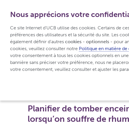
1-800-908-5555
-
Gratuit depuis le Canada
Nous apprécions votre confidentia
Accueil
Types
Di
Ce site Internet d'UCB utilise des cookies. Certains de c
préférences des utilisateurs et la sécurité du site. Les co
également définir d'autres 
cookies - optionnels -
 pour am
cookies, veuillez consulter notre 
Politique en matière de
votre consentement à tous les cookies optionnels en une se
UCBCares
Vivre avec le rhumatisme inflammatoire
bannière sans préciser votre préférence, nous ne placero
votre consentement, veuillez consulter et ajuster les pa
Grossesse et rhum
Planifier de tomber encein
lorsqu’on souffre de rhu