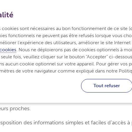
lité
Vivre avec le rhumatisme
agnostic et traitement
inflammatoire
es cookies sont nécessaires au bon fonctionnement de ce site (
okies fonctionnels ne peuvent pas être refusés lorsque vous choi
éliorer l'expérience des utilisateurs, améliorer le site Internet 
 cookies
. Nous ne déploierons pas de cookies optionnels à moin
gramme d’aide UCBCare
ule fois, veuillez cliquer sur le bouton “Accepter” ci-dessous.
ns aucun cookie optionnel sur votre appareil. Pour gérer vos p
mmatoire
ramètres de votre navigateur comme expliqué dans notre Politi
Tout refuser
dirigé par une équipe de professionnels compétents et 
eurs proches.
 disposition des informations simples et faciles d’accès