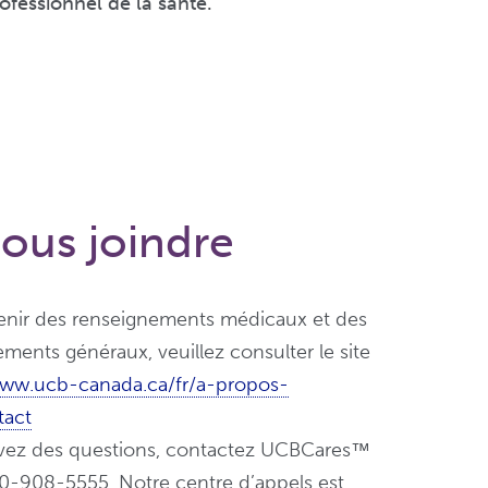
fessionnel de la santé.
ous joindre
enir des renseignements médicaux et des
ments généraux, veuillez consulter le site
www.ucb-canada.ca/fr/a-propos-
tact
avez des questions, contactez UCBCares™
00-908-5555. Notre centre d’appels est