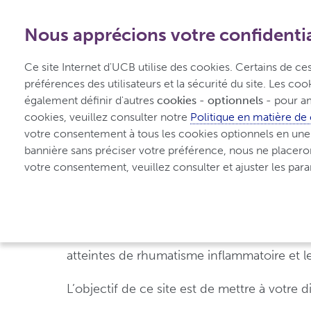
1-800-908-5555
-
Gratuit depuis le Canada
Nous apprécions votre confidentia
Accueil
Types
Di
Ce site Internet d'UCB utilise des cookies. Certains de c
préférences des utilisateurs et la sécurité du site. Les co
également définir d'autres 
cookies - optionnels -
 pour am
cookies, veuillez consulter notre 
Politique en matière de
Bienvenue au pro
votre consentement à tous les cookies optionnels en une se
bannière sans préciser votre préférence, nous ne placero
rhumatisme infla
votre consentement, veuillez consulter et ajuster les pa
UCBCares® est un service offert par UCB, 
atteintes de rhumatisme inflammatoire et l
L’objectif de ce site est de mettre à votre