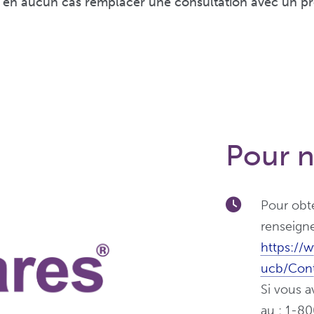
 en aucun cas remplacer une consultation avec un pro
Pour n
Pour obt
renseigne
https://
ucb/Con
Si vous 
au : 1-8