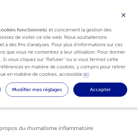
Français
Professionnel de santé
Recherche
Conseils et ressources
Traitement
cookies fonctionnels
) et concernent la gestion des 
sissez de visiter ce site web. Nous souhaiterions 
et à des fins d’analyses. Pour plus d'informations sur ces 
s que vous ne consentiez à leur utilisation. Pour donner 
s section
 Si vous cliquez sur “Refuser” ou si vous fermez cette 
références en matière de cookies, y compris pour retirer 
que en matière de cookies, accessible 
ici
.
Modifier mes réglages
Accepter
qualifiés, conçu pour les personnes
 à propos du rhumatisme inflammatoire.