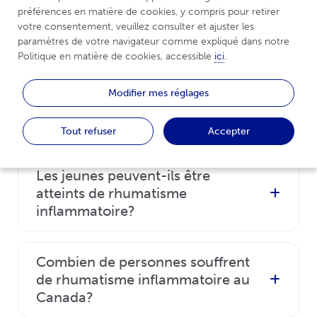
Puis-je transmettre mon
préférences en matière de cookies, y compris pour retirer 
rhumatisme inflammatoire à mes
votre consentement, veuillez consulter et ajuster les 
enfants?
paramètres de votre navigateur comme expliqué dans notre 
Politique en matière de cookies, accessible 
ici
.
Le mode de transmission de cette maladie est
Existe-t-il un remède curatif
Modifier mes réglages
complexe. Le risque de transmission est de 1
contre le rhumatisme
sur 30 pour la polyarthrite rhumatoïde et le
inflammatoire?
Tout refuser
Accepter
rhumatisme psoriasique, et il varie de 1 sur 6 à 1
sur 10 pour la spondylarthrite ankylosante et la
Il n’existe actuellement aucun remède curatif
spondylarthrite axiale.
Les jeunes peuvent-ils être
contre le rhumatisme inflammatoire, mais il
atteints de rhumatisme
existe plusieurs traitements qui contribuent à en
inflammatoire?
soulager les symptômes.
Le rhumatisme inflammatoire peut toucher des
Combien de personnes souffrent
personnes de tous âges. Environ 20 % des
de rhumatisme inflammatoire au
personnes âgées de 15 ans ou plus souffrent de
Canada?
rhumatisme, soit 1 personne sur 5. Jusqu’à 25