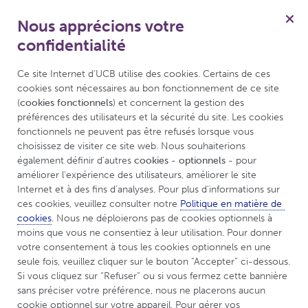
Nous apprécions votre
confidentialité
Menu
Ce site Internet d'UCB utilise des cookies. Certains de ces 
cookies sont nécessaires au bon fonctionnement de ce site 
(
cookies fonctionnels
) et concernent la gestion des 
UCBCares
Conseils et ressources
préférences des utilisateurs et la sécurité du site. Les cookies 
Questions les plus fréquemment posées
fonctionnels ne peuvent pas être refusés lorsque vous 
choisissez de visiter ce site web. Nous souhaiterions 
également définir d'autres 
cookies - optionnels -
 pour 
Questions les plus
améliorer l'expérience des utilisateurs, améliorer le site 
Internet et à des fins d’analyses. Pour plus d'informations sur 
fréquemment posées
ces cookies, veuillez consulter notre 
Politique en matière de 
cookies
. Nous ne déploierons pas de cookies optionnels à 
(FAQ)
moins que vous ne consentiez à leur utilisation. Pour donner 
votre consentement à tous les cookies optionnels en une 
seule fois, veuillez cliquer sur le bouton “Accepter” ci-dessous. 
Si vous cliquez sur “Refuser” ou si vous fermez cette bannière 
sans préciser votre préférence, nous ne placerons aucun 
cookie optionnel sur votre appareil. Pour gérer vos 